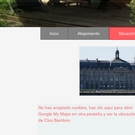
Inico
Alojamiento
Situació
No has aceptado cookies, haz clic aquí para abrir
Google My Maps en otra pestaña y ver la ubicació
de Clos Bamboo.