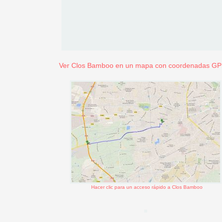
Ver Clos Bamboo en un mapa con coordenadas G
Hacer clic para un acceso rápido a Clos Bamboo